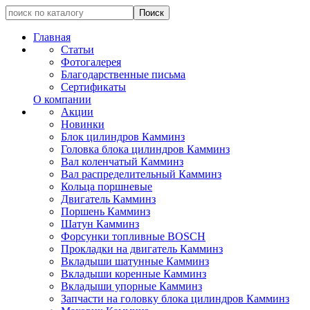
Главная
Статьи
Фотогалерея
Благодарственные письма
Сертификаты
О компании
Акции
Новинки
Блок цилиндров Камминз
Головка блока цилиндров Камминз
Вал коленчатый Камминз
Вал распределительный Камминз
Кольца поршневые
Двигатель Камминз
Поршень Камминз
Шатун Камминз
Форсунки топливные BOSCH
Прокладки на двигатель Камминз
Вкладыши шатунные Камминз
Вкладыши коренные Камминз
Вкладыши упорные Камминз
Запчасти на головку блока цилиндров Камминз