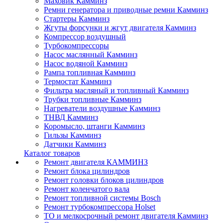
Маховик Камминз
Ремни генератора и приводные ремни Камминз
Стартеры Камминз
Жгуты форсунки и жгут двигателя Камминз
Компрессор воздушный
Турбокомпрессоры
Насос маслянный Камминз
Насос водяной Камминз
Рампа топливная Камминз
Термостат Камминз
Фильтра масляный и топливный Камминз
Трубки топливные Камминз
Нагреватели воздушные Камминз
ТНВД Камминз
Коромысло, штанги Камминз
Гильзы Камминз
Датчики Камминз
Каталог товаров
Ремонт двигателя КАММИНЗ
Ремонт блока цилиндров
Ремонт головки блоков цилиндров
Ремонт коленчатого вала
Ремонт топливной системы Bosch
Ремонт турбокомпрессора Holset
ТО и мелкосрочный ремонт двигателя Камминз