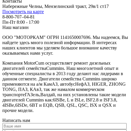
Контакты
Набережные Челны, Мензелинский тракт, 29в/1 ст17
Посмотреть на карте
8-800-707–04-81
Пн-Пт 8:00 - 17:00
Наш магазин
ООО "МОТОРКАМ" ОГРН 1141650007696. Мы надеемся, Вы
найдете здесь много полезной информации. В интересах
наших клиентов мы уделяем большое внимание качеству
оказываемых нами услуг.
Компания MotorCum осуществляет ремонт дизельных
двигателей семействаCummins. Наш многолетний опыт и
обученные специалисты в 2013 году делают нас лидерами в
данном сегменте. Двигатели семейства Cummins широко
применяются на а/м КамАЗ, автобусНефАЗ, HIGER, ZHONG
TONG, ПАЗ, КАвЗ, так же намалом коммерческом
транспортеГАЗель,Валдай, на них установлены такие модели
двигателей Cummins как:6ISBe, L и ISLe, ISF2.8 и ISF3.8,
4ISBe,6ISDe, 6BT и EQB, QSB, QSL, QSC, ISX и QSX и
прочие модели.
Написать нам