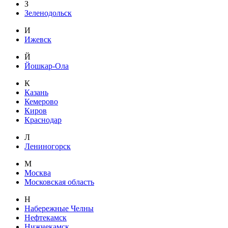
З
Зеленодольск
И
Ижевск
Й
Йошкар-Ола
К
Казань
Кемерово
Киров
Краснодар
Л
Лениногорск
М
Москва
Московская область
Н
Набережные Челны
Нефтекамск
Нижнекамск