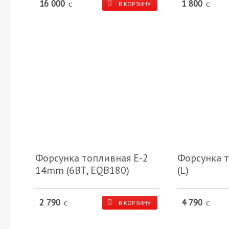
16 000
1 800
c
c
В КОРЗИНУ
Форсунка топливная Е-2
Форсунка т
14mm (6ВТ, EQB180)
(L)
2 790
4 790
c
c
В КОРЗИНУ