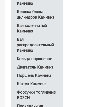
Камминз
Головка блока
цилиндров Камминз
Вал коленчатый
Камминз
Вал
распределительный
Камминз
Кольца поршневые
Двигатель Камминз
Поршень Камминз
Шатун Камминз
Форсунки топливные
BOSCH
Прокладки на