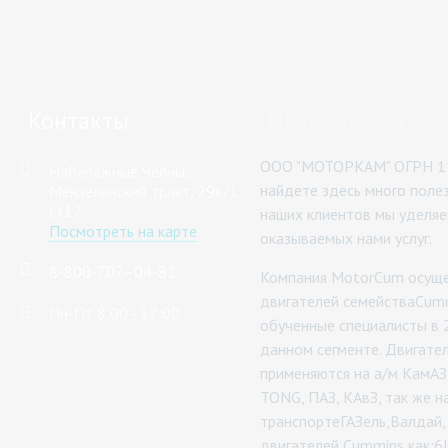
Контакты
Наш магазин
ООО "МОТОРКАМ" ОГРН 11
Набережные Челны,
найдете здесь много поле
Мензелинский тракт, 29в/1
ст17
наших клиентов мы уделяе
Посмотреть на карте
оказываемых нами услуг.
8-800-707–04-81
Компания MotorCum осуще
двигателей семействаCumm
Пн-Пт 8:00 - 17:00
обученные специалисты в 
данном сегменте. Двигате
применяются на а/м КамА
TONG, ПАЗ, КАвЗ, так же 
транспортеГАЗель,Валдай,
двигателей Cummins как:6ISB