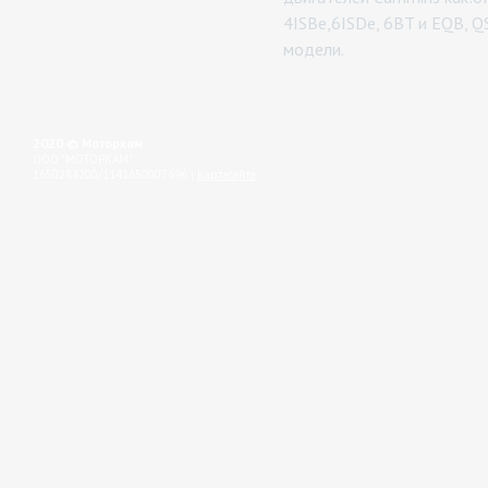
4ISBe,6ISDe, 6BT и EQB, QS
модели.
2020 © Моторкам
OOO "МОТОРКАМ"
1650284200/1141650007696
|
Картасайта