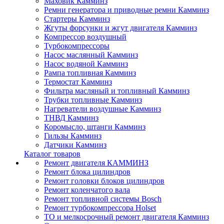
Маховик Камминз
Ремни генератора и приводные ремни Камминз
Стартеры Камминз
Жгуты форсунки и жгут двигателя Камминз
Компрессор воздушный
Турбокомпрессоры
Насос маслянный Камминз
Насос водяной Камминз
Рампа топливная Камминз
Термостат Камминз
Фильтра масляный и топливный Камминз
Трубки топливные Камминз
Нагреватели воздушные Камминз
ТНВД Камминз
Коромысло, штанги Камминз
Гильзы Камминз
Датчики Камминз
Каталог товаров
Ремонт двигателя КАММИНЗ
Ремонт блока цилиндров
Ремонт головки блоков цилиндров
Ремонт коленчатого вала
Ремонт топливной системы Bosch
Ремонт турбокомпрессора Holset
ТО и мелкосрочный ремонт двигателя Камминз