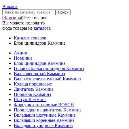
Волжск
0
Корзина
0
Нет товаров
Вы можете положить
сюда товары из
каталога
Каталог товаров
Блок цилиндров Камминз
Акции
Новинки
Блок цилиндров Камминз
Головка блока цилиндров Камминз
Вал коленчатый Камминз
Вал распределительный Камминз
Кольца поршневые
Двигатель Камминз
Поршень Камминз
Шатун Камминз
Форсунки топливные BOSCH
Прокладки на двигатель Камминз
Вкладыши шатунные Камминз
Вкладыши коренные Камминз
Вкладыши упорные Камминз