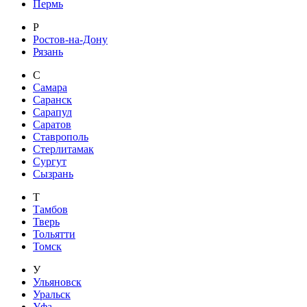
Пермь
Р
Ростов-на-Дону
Рязань
С
Самара
Саранск
Сарапул
Саратов
Ставрополь
Стерлитамак
Сургут
Сызрань
Т
Тамбов
Тверь
Тольятти
Томск
У
Ульяновск
Уральск
Уфа