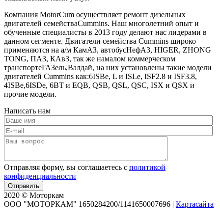
Компания MotorCum осуществляет ремонт дизельных
двигателей семействаCummins. Наш многолетний опыт и
обученные специалисты в 2013 году делают нас лидерами в
данном сегменте. Двигатели семейства Cummins широко
применяются на а/м КамАЗ, автобусНефАЗ, HIGER, ZHONG
TONG, ПАЗ, КАвЗ, так же намалом коммерческом
транспортеГАЗель,Валдай, на них установлены такие модели
двигателей Cummins как:6ISBe, L и ISLe, ISF2.8 и ISF3.8,
4ISBe,6ISDe, 6BT и EQB, QSB, QSL, QSC, ISX и QSX и
прочие модели.
Написать нам
Отправляя форму, вы соглашаетесь с
политикой
конфиденциальности
2020 © Моторкам
OOO "МОТОРКАМ" 1650284200/1141650007696
|
Картасайта