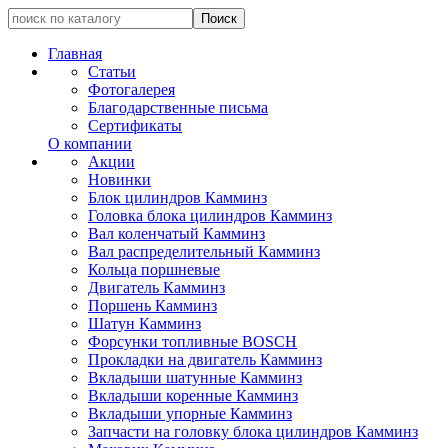
Главная
Статьи
Фотогалерея
Благодарственные письма
Сертификаты
О компании
Акции
Новинки
Блок цилиндров Камминз
Головка блока цилиндров Камминз
Вал коленчатый Камминз
Вал распределительный Камминз
Кольца поршневые
Двигатель Камминз
Поршень Камминз
Шатун Камминз
Форсунки топливные BOSCH
Прокладки на двигатель Камминз
Вкладыши шатунные Камминз
Вкладыши коренные Камминз
Вкладыши упорные Камминз
Запчасти на головку блока цилиндров Камминз