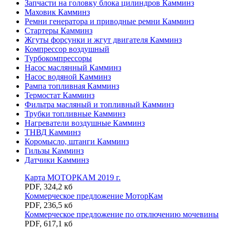
Запчасти на головку блока цилиндров Камминз
Маховик Камминз
Ремни генератора и приводные ремни Камминз
Стартеры Камминз
Жгуты форсунки и жгут двигателя Камминз
Компрессор воздушный
Турбокомпрессоры
Насос маслянный Камминз
Насос водяной Камминз
Рампа топливная Камминз
Термостат Камминз
Фильтра масляный и топливный Камминз
Трубки топливные Камминз
Нагреватели воздушные Камминз
ТНВД Камминз
Коромысло, штанги Камминз
Гильзы Камминз
Датчики Камминз
Карта МОТОРКАМ 2019 г.
PDF
,
324,2 кб
Коммерческое предложение МоторКам
PDF
,
236,5 кб
Коммерческое предложение по отключению мочевины
PDF
,
617,1 кб