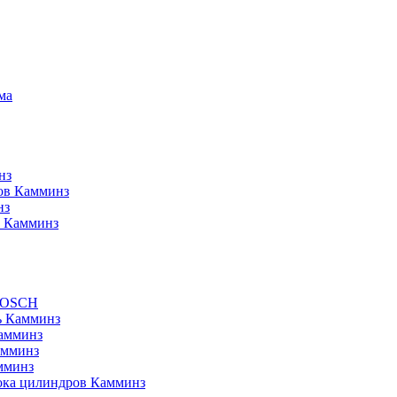
ма
нз
ов Камминз
нз
й Камминз
BOSCH
ь Камминз
амминз
амминз
мминз
лока цилиндров Камминз