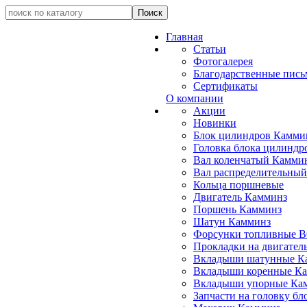
Главная
Статьи
Фотогалерея
Благодарственные пись
Сертификаты
О компании
Акции
Новинки
Блок цилиндров Камми
Головка блока цилиндр
Вал коленчатый Камми
Вал распределительны
Кольца поршневые
Двигатель Камминз
Поршень Камминз
Шатун Камминз
Форсунки топливные 
Прокладки на двигател
Вкладыши шатунные К
Вкладыши коренные К
Вкладыши упорные Ка
Запчасти на головку б