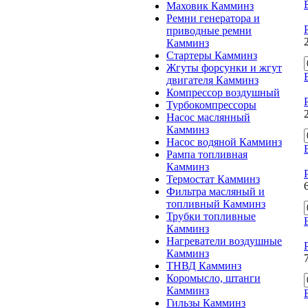
Маховик Камминз
Ремни генератора и
приводные ремни
Камминз
Стартеры Камминз
Жгуты форсунки и жгут
двигателя Камминз
Компрессор воздушный
Турбокомпрессоры
Насос маслянный
Камминз
Насос водяной Камминз
Рампа топливная
Камминз
Термостат Камминз
Фильтра масляный и
топливный Камминз
Трубки топливные
Камминз
Нагреватели воздушные
Камминз
ТНВД Камминз
Коромысло, штанги
Камминз
Гильзы Камминз