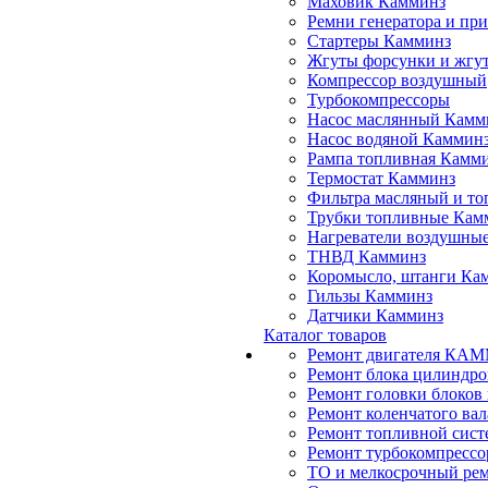
Маховик Камминз
Ремни генератора и пр
Стартеры Камминз
Жгуты форсунки и жгут
Компрессор воздушный
Турбокомпрессоры
Насос маслянный Камм
Насос водяной Каммин
Рампа топливная Камм
Термостат Камминз
Фильтра масляный и т
Трубки топливные Кам
Нагреватели воздушны
ТНВД Камминз
Коромысло, штанги Ка
Гильзы Камминз
Датчики Камминз
Каталог товаров
Ремонт двигателя КА
Ремонт блока цилиндро
Ремонт головки блоков
Ремонт коленчатого вал
Ремонт топливной сист
Ремонт турбокомпрессор
ТО и мелкосрочный рем