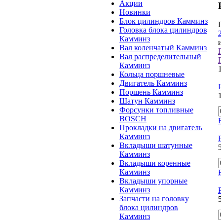
Акции
Новинки
Блок цилиндров Камминз
Головка блока цилиндров
Камминз
Вал коленчатый Камминз
Вал распределительный
Камминз
Кольца поршневые
Двигатель Камминз
Поршень Камминз
Шатун Камминз
Форсунки топливные
BOSCH
Прокладки на двигатель
Камминз
Вкладыши шатунные
Камминз
Вкладыши коренные
Камминз
Вкладыши упорные
Камминз
Запчасти на головку
блока цилиндров
Камминз