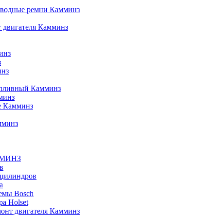
иводные ремни Камминз
 двигателя Камминз
инз
з
инз
опливный Камминз
минз
е Камминз
мминз
ММИНЗ
в
 цилиндров
а
емы Bosch
а Holset
онт двигателя Камминз