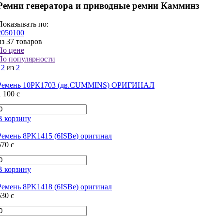
Ремни генератора и приводные ремни Камминз
Показывать по:
20
50
100
из 37 товаров
По цене
По популярности
1
2
из
2
Ремень 10РК1703 (дв.CUMMINS) ОРИГИНАЛ
1 100
c
В корзину
Ремень 8PK1415 (6ISBe) оригинал
570
c
В корзину
Ремень 8PK1418 (6ISBe) оригинал
530
c