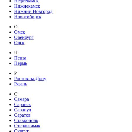
Нефтекамск
Нижнекамск
Нижний Новгород
Новосибирск
О
Омск
Оренбург
Орск
П
Пенза
Пермь
Р
Ростов-на-Дону
Рязань
С
Самара
Саранск
Сарапул
Саратов
Ставрополь
Стерлитамак
Сургут