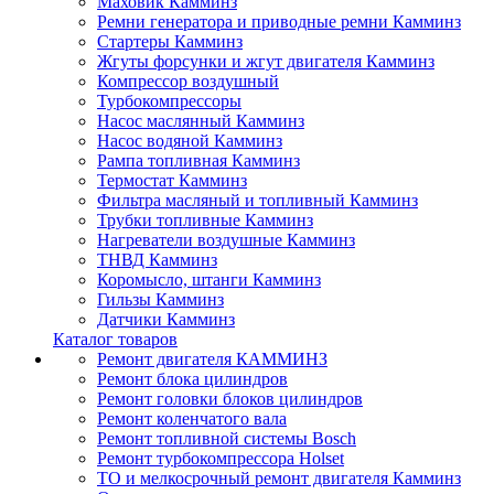
Маховик Камминз
Ремни генератора и приводные ремни Камминз
Стартеры Камминз
Жгуты форсунки и жгут двигателя Камминз
Компрессор воздушный
Турбокомпрессоры
Насос маслянный Камминз
Насос водяной Камминз
Рампа топливная Камминз
Термостат Камминз
Фильтра масляный и топливный Камминз
Трубки топливные Камминз
Нагреватели воздушные Камминз
ТНВД Камминз
Коромысло, штанги Камминз
Гильзы Камминз
Датчики Камминз
Каталог товаров
Ремонт двигателя КАММИНЗ
Ремонт блока цилиндров
Ремонт головки блоков цилиндров
Ремонт коленчатого вала
Ремонт топливной системы Bosch
Ремонт турбокомпрессора Holset
ТО и мелкосрочный ремонт двигателя Камминз