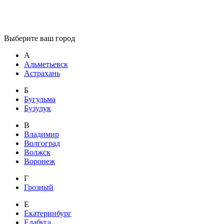
Выберите ваш город
А
Альметьевск
Астрахань
Б
Бугульма
Бузулук
В
Владимир
Волгоград
Волжск
Воронеж
Г
Грозный
Е
Екатеринбург
Елабуга