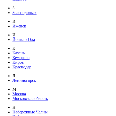
З
Зеленодольск
И
Ижевск
Й
Йошкар-Ола
К
Казань
Кемерово
Киров
Краснодар
Л
Лениногорск
М
Москва
Московская область
Н
Набережные Челны