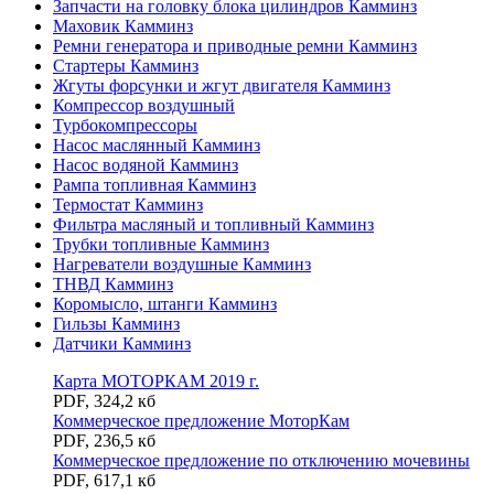
Запчасти на головку блока цилиндров Камминз
Маховик Камминз
Ремни генератора и приводные ремни Камминз
Стартеры Камминз
Жгуты форсунки и жгут двигателя Камминз
Компрессор воздушный
Турбокомпрессоры
Насос маслянный Камминз
Насос водяной Камминз
Рампа топливная Камминз
Термостат Камминз
Фильтра масляный и топливный Камминз
Трубки топливные Камминз
Нагреватели воздушные Камминз
ТНВД Камминз
Коромысло, штанги Камминз
Гильзы Камминз
Датчики Камминз
Карта МОТОРКАМ 2019 г.
PDF
,
324,2 кб
Коммерческое предложение МоторКам
PDF
,
236,5 кб
Коммерческое предложение по отключению мочевины
PDF
,
617,1 кб