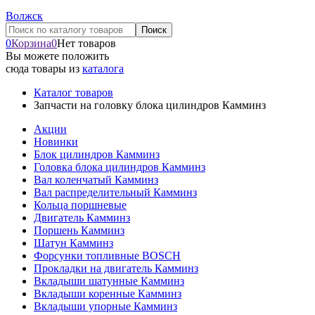
Волжск
0
Корзина
0
Нет товаров
Вы можете положить
сюда товары из
каталога
Каталог товаров
Запчасти на головку блока цилиндров Камминз
Акции
Новинки
Блок цилиндров Камминз
Головка блока цилиндров Камминз
Вал коленчатый Камминз
Вал распределительный Камминз
Кольца поршневые
Двигатель Камминз
Поршень Камминз
Шатун Камминз
Форсунки топливные BOSCH
Прокладки на двигатель Камминз
Вкладыши шатунные Камминз
Вкладыши коренные Камминз
Вкладыши упорные Камминз