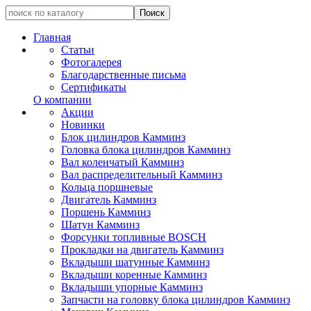
Главная
Статьи
Фотогалерея
Благодарственные письма
Сертификаты
О компании
Акции
Новинки
Блок цилиндров Камминз
Головка блока цилиндров Камминз
Вал коленчатый Камминз
Вал распределительный Камминз
Кольца поршневые
Двигатель Камминз
Поршень Камминз
Шатун Камминз
Форсунки топливные BOSCH
Прокладки на двигатель Камминз
Вкладыши шатунные Камминз
Вкладыши коренные Камминз
Вкладыши упорные Камминз
Запчасти на головку блока цилиндров Камминз