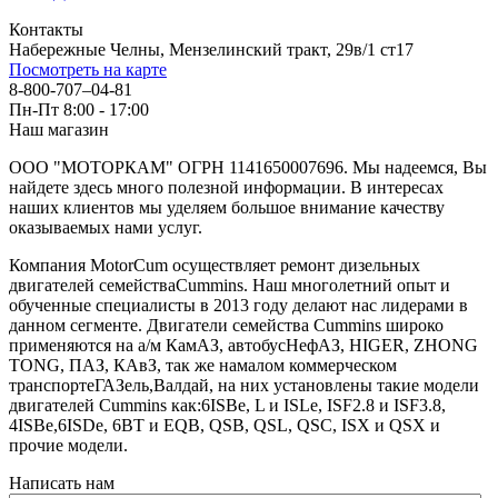
Контакты
Набережные Челны, Мензелинский тракт, 29в/1 ст17
Посмотреть на карте
8-800-707–04-81
Пн-Пт 8:00 - 17:00
Наш магазин
ООО "МОТОРКАМ" ОГРН 1141650007696. Мы надеемся, Вы
найдете здесь много полезной информации. В интересах
наших клиентов мы уделяем большое внимание качеству
оказываемых нами услуг.
Компания MotorCum осуществляет ремонт дизельных
двигателей семействаCummins. Наш многолетний опыт и
обученные специалисты в 2013 году делают нас лидерами в
данном сегменте. Двигатели семейства Cummins широко
применяются на а/м КамАЗ, автобусНефАЗ, HIGER, ZHONG
TONG, ПАЗ, КАвЗ, так же намалом коммерческом
транспортеГАЗель,Валдай, на них установлены такие модели
двигателей Cummins как:6ISBe, L и ISLe, ISF2.8 и ISF3.8,
4ISBe,6ISDe, 6BT и EQB, QSB, QSL, QSC, ISX и QSX и
прочие модели.
Написать нам